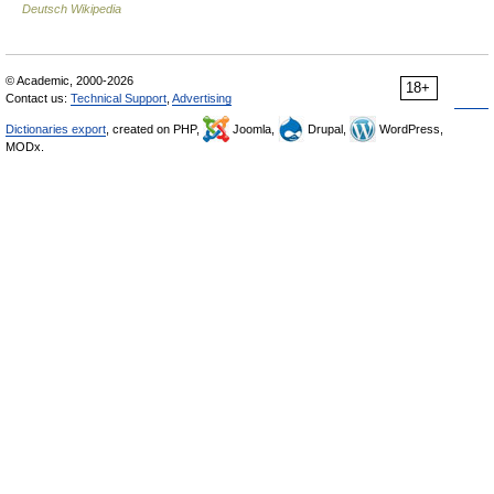
Deutsch Wikipedia
© Academic, 2000-2026
18+
Contact us:
Technical Support
,
Advertising
Dictionaries export
, created on PHP,
Joomla,
Drupal,
WordPress,
MODx.