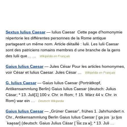
Sextus Iulius Caesar
— Iulius Caesar Cette page d’homonymie
répertorie les différentes personnes de la Rome antique
partageant un même nom. Article détaillé : Iulii. Les Iulii Caesar
sont des patriciens romains membres d une branche de la gens
des Iulii que… …
Wikipédia en Français
Gaius Iulius Caesar
— Jules César Pour les articles homonymes,
voir César et Iulius Caesar. Jules César …
Wikipédia en Français
G. Iulius Caesar
— Gaius Iulius Caesar (Porträtkopf,
Antikensammlung Berlin) Gaius Iulius Caesar (deutsch: Julius
Cäsar; * 13. Juli[1] 100 v. Chr. in Rom; † 15. März 44 v. Chr. in
Rom) war ein …
Deutsch Wikipedia
Gaius Iulius Caesar
— „Grüner Caesar“, frühes 1. Jahrhundert n.
Chr., Antikensammlung Berlin Gaius Iulius Caesar [ˈgaːjʊs ˈjuːljʊs
ˈkae̯sar] (deutsch: Gaius Julius Cäsar [ˈt͡sɛːzaːʁ]; * 13. Juli …