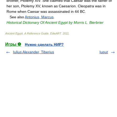
brother, Ptolemy XIV. She claimed that Caesar was the father of
her son, Ptolemy XV, known as Caesarion. Cleopatra was in
Rome when Caesar was assassinated in 44 BC.
See also
Antonius, Marcus
.
Historical Dictionary Of Ancient Egypt by Morris L. Bierbrier
Ancient Egypt. A Reference Guide
.
EdwART
.
2011
.
Игры ⚽
Нужно сделать НИР?
Iulius Alexander, Tiberius
Iuput