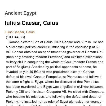
Ancient Egypt
Iulius Caesar, Caius
Iulius Caesar, Caius
(100–44 BC)
Roman dictator. Son of Caius Iulius Caesar and Aurelia. He had
a successful political career culminating in the consulship of 59
BC. Caesar obtained an appointment as governor of Roman Gaul
(then only covering modern Provence) and exhibited exceptional
military skill in conquering the whole of Gaul (modern France and
part of Belgium). Attacked by political opponents at home, he
invaded Italy in 49 BC and was proclaimed dictator. Caesar
defeated his rival, Gnaeus Pompeius, at Pharsalus and followed
the latter’s flight to Egypt, where he discovered that Pompeius
had been murdered and Egypt was engulfed in civil war between
Ptolemy XIII and his sister, Cleopatra VII. He sided with Cleopatra,
who became his mistress, and following the defeat and death of
Ptolemy, he installed her as ruler of Egypt alongside her younger