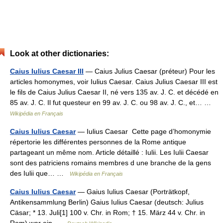
Look at other dictionaries:
Caius Iulius Caesar III
— Caius Julius Caesar (préteur) Pour les
articles homonymes, voir Iulius Caesar. Caius Julius Caesar III est
le fils de Caius Julius Caesar II, né vers 135 av. J. C. et décédé en
85 av. J. C. Il fut questeur en 99 av. J. C. ou 98 av. J. C., et… …
Wikipédia en Français
Caius Iulius Caesar
— Iulius Caesar Cette page d’homonymie
répertorie les différentes personnes de la Rome antique
partageant un même nom. Article détaillé : Iulii. Les Iulii Caesar
sont des patriciens romains membres d une branche de la gens
des Iulii que… …
Wikipédia en Français
Caius Iulius Caesar
— Gaius Iulius Caesar (Porträtkopf,
Antikensammlung Berlin) Gaius Iulius Caesar (deutsch: Julius
Cäsar; * 13. Juli[1] 100 v. Chr. in Rom; † 15. März 44 v. Chr. in