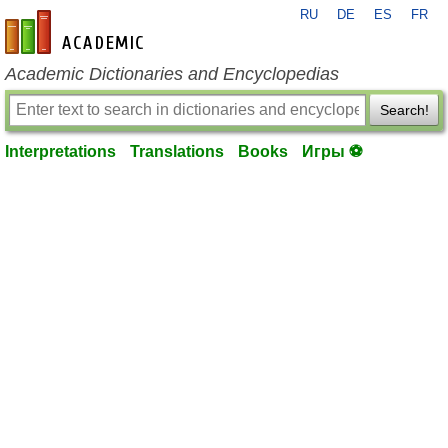
RU
DE
ES
FR
en-academic.com
Academic Dictionaries and Encyclopedias
Search!
Interpretations
Translations
Books
Игры ⚽