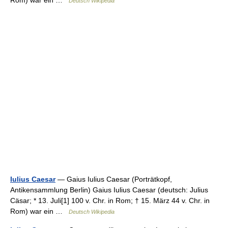
Rom) war ein …
Deutsch Wikipedia
Iulius Caesar
— Gaius Iulius Caesar (Porträtkopf,
Antikensammlung Berlin) Gaius Iulius Caesar (deutsch: Julius
Cäsar; * 13. Juli[1] 100 v. Chr. in Rom; † 15. März 44 v. Chr. in
Rom) war ein …
Deutsch Wikipedia